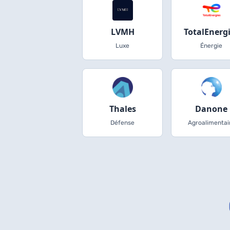
LVMH
TotalEnerg
Luxe
Énergie
Thales
Danone
Défense
Agroalimentai