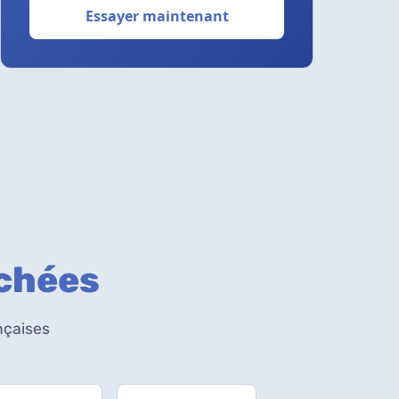
Essayer maintenant
rchées
nçaises