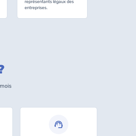
représentants légaux des
entreprises.
?
 mois